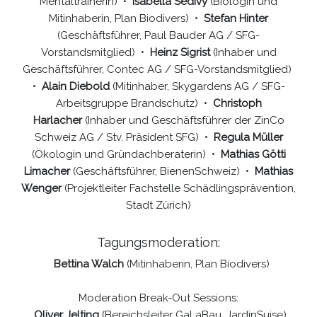
Mentaltrainerin) •
Isabella Sedivy
(Biologin und
Mitinhaberin, Plan Biodivers) •
Stefan Hinter
(Geschäftsführer, Paul Bauder AG / SFG-
Vorstandsmitglied) •
Heinz Sigrist
(Inhaber und
Geschäftsführer, Contec AG / SFG-Vorstandsmitglied)
•
Alain Diebold
(Mitinhaber, Skygardens AG / SFG-
Arbeitsgruppe Brandschutz) •
Christoph
Harlacher
(Inhaber und Geschäftsführer der ZinCo
Schweiz AG / Stv. Präsident SFG) •
Regula Müller
(Ökologin und Gründachberaterin) •
Mathias Götti
Limacher
(Geschäftsführer, BienenSchweiz) •
Mathias
Wenger
(Projektleiter Fachstelle Schädlingsprävention,
Stadt Zürich)
Tagungsmoderation:
Bettina Walch
(Mitinhaberin, Plan Biodivers)
Moderation Break-Out Sessions:
Oliver Jelting
(Bereichsleiter GaLaBau, JardinSuise)