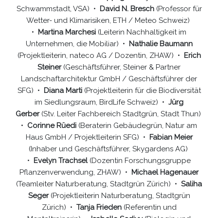
Schwammstadt, VSA) •
David N. Bresch
(Professor für
Wetter- und Klimarisiken, ETH / Meteo Schweiz)
•
Martina Marchesi
(Leiterin Nachhaltigkeit im
Unternehmen, die Mobiliar) •
Nathalie Baumann
(Projektleiterin, nateco AG / Dozentin, ZHAW) •
Erich
Steiner
(Geschäftsführer, Steiner & Partner
Landschaftarchitektur GmbH / Geschäftsführer der
SFG) •
Diana Marti
(Projektleiterin für die Biodiversität
im Siedlungsraum, BirdLife Schweiz) •
Jürg
Gerber
(Stv. Leiter Fachbereich Stadtgrün, Stadt Thun)
•
Corinne Rüedi
(Beraterin Gebäudegrün, Natur am
Haus GmbH / Projektleiterin SFG) •
Fabian Meier
(Inhaber und Geschäftsführer, Skygardens AG)
•
Evelyn Trachsel
(Dozentin Forschungsgruppe
Pflanzenverwendung, ZHAW) •
Michael Hagenauer
(Teamleiter Naturberatung, Stadtgrün Zürich) •
Saliha
Seger
(Projektleiterin Naturberatung, Stadtgrün
Zürich) •
Tanja Frieden
(Referentin und