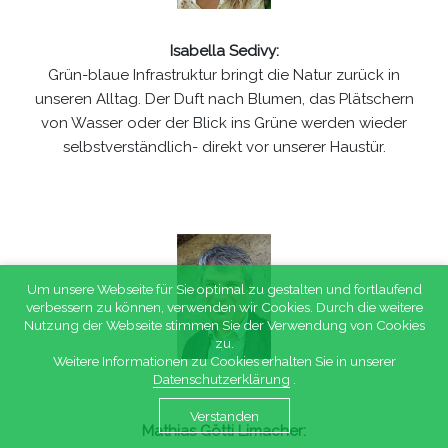
Isabella Sedivy:
Grün-blaue Infrastruktur bringt die Natur zurück in
unseren Alltag. Der Duft nach Blumen, das Plätschern
von Wasser oder der Blick ins Grüne werden wieder
selbstverständlich- direkt vor unserer Haustür.
Um unsere Webseite für Sie optimal zu gestalten und fortlaufend
verbessern zu können, verwenden wir Cookies. Durch die weitere
Nutzung der Webseite stimmen Sie der Verwendung von Cookies
zu.
Weitere Informationen zu Cookies erhalten Sie in unserer
Datenschutzerklärung
.
Verstanden
Mathias Götti Limacher: